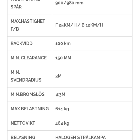
900/980 mm
SPÅR
MAX.HASTIGHET
F 25KM/H / B 12KM/H
F/B
RÄCKVIDD
100 km
MIN. CLEARANCE
150 MM
MIN.
3M
SVENDRADIUS
MIN.BROMSLÖS
≦3M
MAX.BELASTNING
614 kg
NETTOVIKT
464 kg
BELYSNING
HALOGEN STRÅLKAMPA