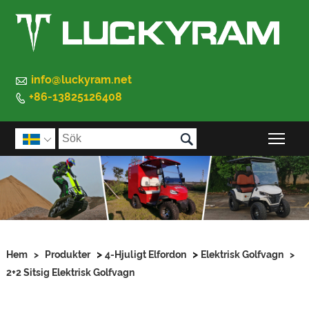

info@luckyram.net
+86-13825126408


Väx

>
>
Hem
>
Produkter
4-Hjuligt Elfordon
Elektrisk Golfvagn
>
2+2 Sitsig Elektrisk Golfvagn