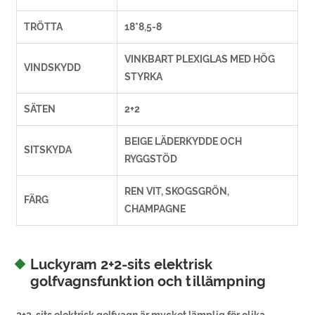
TRÖTTA
18*8,5-8
VINKBART PLEXIGLAS MED HÖG
VINDSKYDD
STYRKA
SÄTEN
2+2
BEIGE LÄDERKYDDE OCH
SITSKYDA
RYGGSTÖD
REN VIT, SKOGSGRÖN,
FÄRG
CHAMPAGNE
Luckyram 2+2-sits elektrisk
golfvagnsfunktion och tillämpning
2+2-sits elektrisk golfvagn är mycket lämplig för olika