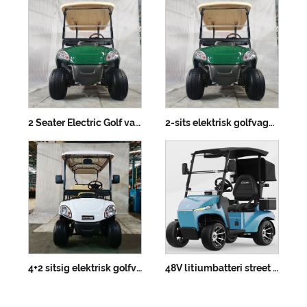
2 Seater Electric Golf vagn med litiumbatteri
2-sits elektrisk golfvagn med litiumbatteri - anpassningsbara färger
4+2 sitsig elektrisk golfvagn
48V litiumbatteri street legal kompakt multifunktionellt fordon - ensits elektrisk golfbil