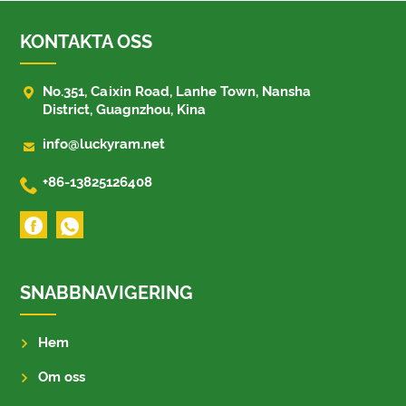
KONTAKTA OSS

No.351, Caixin Road, Lanhe Town, Nansha
District, Guagnzhou, Kina

info@luckyram.net

+86-13825126408
SNABBNAVIGERING
Hem
Om oss